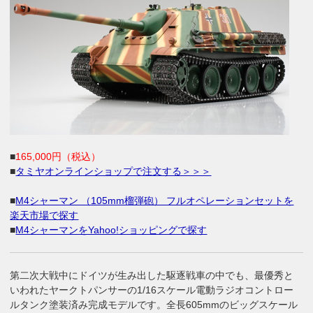
■
165,000円（税込）
■
タミヤオンラインショップで注文する＞＞＞
■
M4シャーマン （105mm榴弾砲） フルオペレーションセットを
楽天市場で探す
■
M4シャーマンをYahoo!ショッピングで探す
第二次大戦中にドイツが生み出した駆逐戦車の中でも、最優秀と
いわれたヤークトパンサーの1/16スケール電動ラジオコントロー
ルタンク塗装済み完成モデルです。全長605mmのビッグスケール