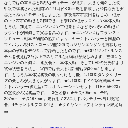
ならではの重量感と精密なディテールが迫力。大きく傾斜した装
甲板で構成された戦闘室に71口径8.8cm砲を搭載した精悍な姿を実
感たっぷりにモデル化しました。前後進左右旋回をはじめ、砲身
の上下左右の動きも制御でき、射撃時の砲身リコイルや車体反動
も再現。加えて、エンジン音や主砲発射音などそれぞれの動きに
サウンドが同調して実感を高めます。★エンジン音はフランス・
ソミュール戦車博物館の協力により、ヤークトパンサーと同型の
マイバッハ製4ストロークV型12気筒ガソリンエンジンを搭載した
車両の鼓動をデジタルで録画したものです。★OP.447 バトルシス
テムを使えば2台以上でのリアルな戦車戦が楽しめます。被弾音と
エンジンの不調音、速度低下、車体反動、そしてLEDの発光により
被弾状態を再現し、室内では最大射程距離は約30mにも達しま
す。もちろん車体完成後の取り付けも可能。1/16RCタンクシリー
ズの楽しみが大きく広がります。★1/16RC ドイツ駆逐戦車 ヤー
クトパンサー(後期型) フルオペレーションセット（ITEM 56023）
の塗装済み完成品です。（3色迷彩）★全長605mm、全幅
207mm、全高167mm。走行用 7.2Vニカドバッテリー､専用充電
器。4チャンネルプロポ付き。★タミヤショップオンライン限定商
品